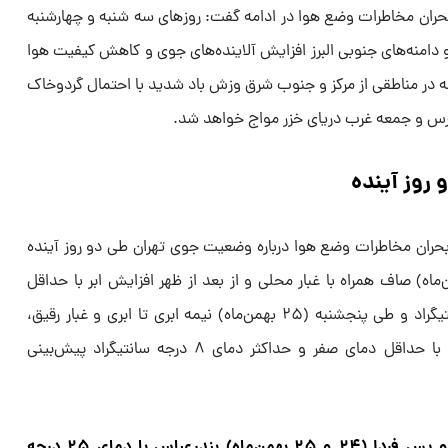
حران مخاطرات وضع هوا در ادامه گفت: روزهای سه شنبه و چهارشنبه
دامنه‌های جنوبی البرز افزایش آلاینده‌های جوی و کاهش کیفیت هوا
عه در مناطقی از مرکز و جنوب شرق وزش باد شدید با احتمال گردوخاک
رس و جمعه غرب دریای خزر مواج خواهد شد.
روز آینده
حران مخاطرات وضع هوا درباره وضعیت جوی تهران طی دو روز آینده
د: آسمان تهران فردا (۲۴ بهمن‌ماه) صاف همراه با غبار محلی و از بعد از ظهر افزایش ابر با حداقل
دمای ۲- و حداکثر دمای ۸ درجه سانتیگراد و طی ‌پنجشنبه (۲۵ بهمن‌ماه) نیمه ابری تا ابری و غبار رقیق،
گاهی بارش باران و برف و وزش باد با حداقل دمای صفر و حداکثر دمای ۸ درجه سانتیگراد پیش‌بینی
ضیاییان در پایان گفت: طی فردا و پس فردا (۲۴ و ۲۵ بهمن‌ماه) بندرعباس با دمای ۲۵ درجه