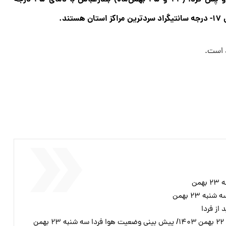
ند.
من
ه ۲۳ بهمن
از فردا
ن