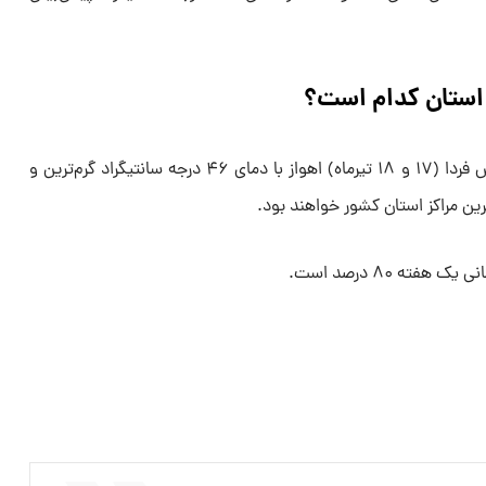
 استان کدام است؟
ضیاییان در پایان گفت: طی فردا و پس فردا (۱۷ و ۱۸ تیرماه) اهواز با دمای ۴۶ درجه سانتیگراد گرم‌ترین و
ته ۸۰ درصد است.