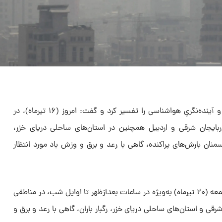
صادق ضیاییان، نقشه‌های همدیدی و آینده‌نگریِ هواشناسی را تفسیر کرد و گفت: امروز (۱۶ تیرماه)، در
ربایجان شرقی و اردبیل همچنین در استان‌های ساحلی دریای خزر،
نان بارش‌های پراکنده، گاهی با رعد و برق و وزش باد مورد انتظار
وی ادامه داد: از فردا (۱۷ تیرماه) تا جمعه (۲۰ تیرماه) به‌ویژه در ساعات بعدازظهر تا اوایل شب، در مناطقی
شرقی و استان‌های ساحلی دریای خزر، رگبار باران، گاهی با رعد و برق و