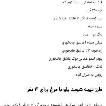
فلفل دلمه ای ۱ عدد کوچک
کره ۳۰ گرم
رب گوجه فرنگی ۲ قاشق غذا خوری
سیر ۱ حبه
برگ بو ۲ عدد
فلفل سیاه ۱ قاشق چایخوری
زردچوبه ۱/۲ قاشق چایخوری
پودر لیمو عمانی نوک قاشق چایخوری
نمک ۱/۲قاشق چایخوری
روغن به میزان لازم
طرز تهیه شوید پلو با مرغ برای ۴ نفر
مرحله اول : ابتدا مرغ ها را شسته و روی آن ۳ شیار باریک ایجاد