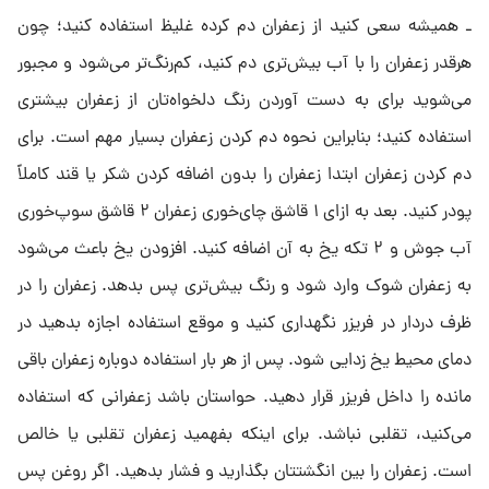
ـ همیشه سعی کنید از زعفران دم کرده غلیظ استفاده کنید؛ چون
هرقدر زعفران را با آب بیش‌تری دم کنید، کم‌رنگ‌تر می‌شود و مجبور
می‌شوید برای به دست آوردن رنگ دلخواه‌تان از زعفران بیشتری
استفاده کنید؛ بنابراین نحوه دم کردن زعفران بسیار مهم است. برای
دم کردن زعفران ابتدا زعفران را بدون اضافه کردن شکر یا قند کاملاً
پودر کنید. بعد به ازای ۱ قاشق چای‌خوری زعفران ۲ قاشق سوپ‌خوری
آب جوش و ۲ تکه یخ به آن اضافه کنید. افزودن یخ باعث می‌شود
به زعفران شوک وارد شود و رنگ بیش‌تری پس بدهد. زعفران را در
ظرف دردار در فریزر نگهداری کنید و موقع استفاده اجازه بدهید در
دمای محیط یخ زدایی شود. پس از هر بار استفاده دوباره زعفران باقی
مانده را داخل فریزر قرار دهید. حواستان باشد زعفرانی که استفاده
می‌کنید، تقلبی نباشد. برای اینکه بفهمید زعفران تقلبی یا خالص
است. زعفران را بین انگشتتان بگذارید و فشار بدهید. اگر روغن پس