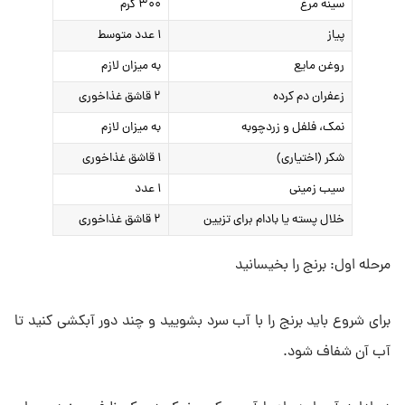
سینه مرغ
۳۰۰ گرم
پیاز
۱ عدد متوسط
روغن مایع
به میزان لازم
زعفران دم کرده
۲ قاشق غذاخوری
نمک، فلفل و زردچوبه
به میزان لازم
شکر (اختیاری)
۱ قاشق غذاخوری
سیب زمینی
۱ عدد
خلال پسته یا بادام برای تزیین
۲ قاشق غذاخوری
مرحله اول: برنج را بخیسانید
برای شروع باید برنج را با آب سرد بشویید و چند دور آبکشی کنید تا
آب آن شفاف شود.