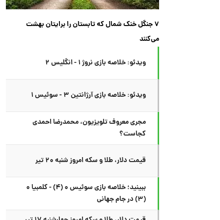
۷ جنگل خنک شمال که تابستان را برایتان بهشت
می‌کنند
ویدئو: خلاصه بازی نروژ ۱ - انگلیس ۲
ویدئو: خلاصه بازی آرژانتین ۳ - سوئیس ۱
مجری معروف تلویزیون، محمدرضا احمدی
کجاست؟
قیمت دلار، طلا و سکه امروز شنبه ۲۰ تیر
ببینید؛ خلاصه بازی سوئیس ۰ (۴) - کلمبیا ۰
(۳) در جام جهانی