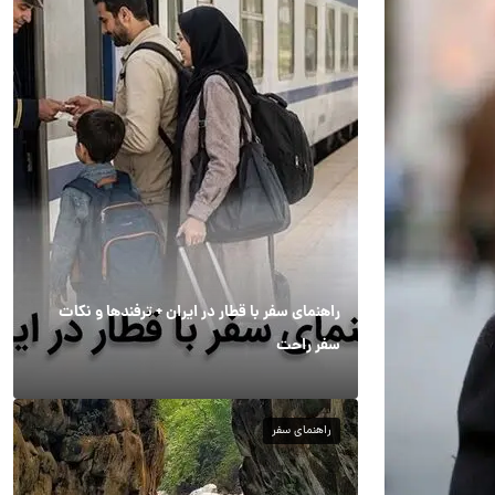
راهنمای سفر با قطار در ایران + ترفندها و نکات
سفر راحت
راهنمای سفر