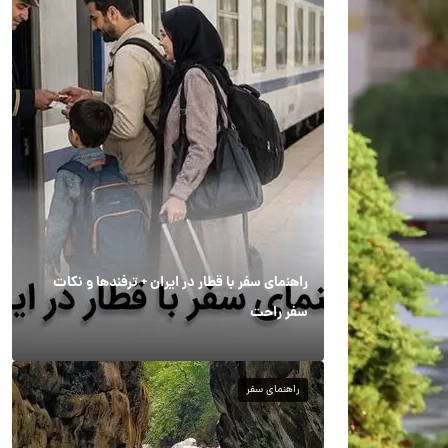
راهنمای سفر با قطار در ایران + ترفندها و نکات
سفر راحت
راهنمای سفر