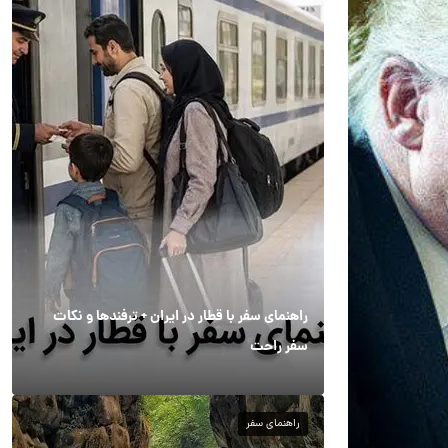
راهنمای سفر با قطار در ایران + ترفندها و نکات
سفر راحت
راهنمای سفر