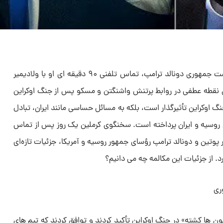
در نخستین هفته های دور دوم ریاست جمهوری دونالد ترامپ، تماس تلفنی ۹۰ دقیقه ای او با ولادیمیر
 نقطه عطفی در روابط پرتنش واشنگتن و مسکو پس از جنگ اوکراین
نگ اوکراین تأثیرگذار است، بلکه به مسائل حساسی مانند ایران، تبادل
ن روسیه و ایران پرداخته است. سخنگوی کرملین یک روز پس از تماس
پوتین و دونالد ترامپ رؤسای جمهور روسیه و آمریکا، جزئیات تازه‌ای
رد. از جزئیات این مکالمه چه می دانیم؟
ن ها کشته» در جنگ اوکراین تأکید کردند و توافق کردند که تیم های