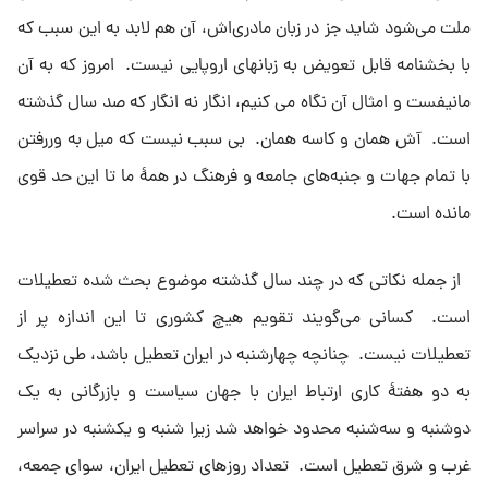
ملت مى‌شود شاید جز در زبان مادرى‌اش، آن هم لابد به این سبب که
با بخشنامه قابل تعویض به زبانهاى اروپایى نیست. امروز که به آن
مانیفست و امثال آن نگاه مى کنیم، انگار نه انگار که صد سال گذشته
است. آش همان و کاسه همان. بى سبب نیست که میل به وررفتن
با تمام جهات و جنبه‌هاى جامعه و فرهنگ در همهٔ‌ ما تا این حد قوى
مانده است.
از جمله نکاتى که در چند سال گذشته موضوع بحث شده تعطیلات
است. کسانى مى‌گویند تقویم هیچ کشورى تا این اندازه پر از
تعطیلات نیست. چنانچه چهارشنبه در ایران تعطیل باشد، طى نزدیک
به دو هفتهٔ کارى ارتباط ایران با جهان سیاست و بازرگانى به یک
دوشنبه و سه‌شنبه محدود خواهد شد زیرا شنبه و یکشنبه‌ در سراسر
غرب و شرق تعطیل است. تعداد روزهاى تعطیل ایران، سواى جمعه،