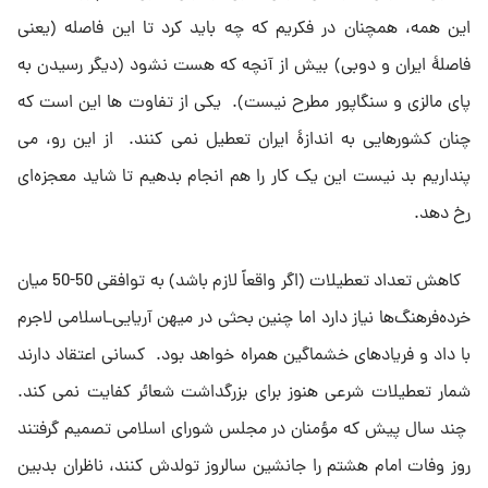
این همه، همچنان در فکریم که چه باید کرد تا این فاصله (یعنى
فاصلهٔ ایران و دوبى) بیش از آنچه که هست نشود (دیگر رسیدن به
پاى مالزى و سنگاپور مطرح نیست). یکى از تفاوت ها این است که
چنان کشورهایى به اندازهٔ‌ ایران تعطیل نمى کنند. از این رو، مى
پنداریم بد نیست این یک کار را هم انجام بدهیم تا شاید معجزه‌اى
رخ دهد.
کاهش تعداد تعطیلات (اگر واقعاً لازم باشد) به توافقى 50-50 میان
خرده‌فرهنگ‌ها نیاز دارد اما چنین بحثى در میهن آریایى‌ـاسلامى لاجرم
با داد و فریادهاى خشماگین همراه خواهد بود. کسانى اعتقاد دارند
شمار تعطیلات شرعى هنوز براى بزرگداشت شعائر کفایت نمى کند.
چند سال پیش که مؤمنان در مجلس شوراى اسلامى تصمیم گرفتند
روز وفات امام هشتم را جانشین سالروز تولدش کنند، ناظران بدبین