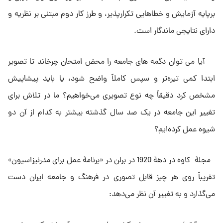
برپایه آزمایش و خطاهایى تکرارپذیر، و طرز کار دوم مبتنى بر نظریه و
داراى نتایجى ماندگار است.
آیا مى توان دگمه هاى جامعه را محض امتحان چرخاند تا تصویر
ابتدا کمى تیره‌تر و سپس کاملاً واضح شود، یا باید پیشاپیش
مشخص کرد دقیقاً چه نوع تصویرى مى‌خواهیم؟ ما در تلاش براى
تغییر این جامعه در یک صد سال گذشته بیشتر به کدام از آن دو
شیوه عمل کرده‌ایم؟
مجلهٔ کاوه در دههٔ 1920 در برلن در «برنامهٔ ‌عمل براى مدرنیزاسیون»
تقریباً روى هر چیز قابل تصورى در فرهنگ و جامعه ایران دست
مى‌گذارد و به تغییر آن نظر مى‌دهد: