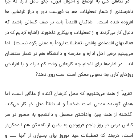
در نگاهى کلى به اوضاع و احوال ایران، جاى تأمل دارد که چرا
ناخرسندى از شمار تعطیلات هم به فهرست دور و دراز نارضایى ها
افزوده شده است. شاکیان قاعدتاً باید در صف کسانى باشند که
دنبال کار مى‌گردند و از تعطیلات و بیکارى دلخورند (اشاره کردیم که در
فعالیتهاى اقتصادى واقعى، تعطیلات لزوماً به معنى رکود نیست). اما
مى‌بینیم برخى اهل اداره و مدرسه و دانشگاه هم در شمار منتقدان
اند. در اداره‌ها براى انجام چه کارهایى وقت کم دارند و با افزایش
روزهاى کارى چه تحولى ممکن است است روى دهد؟
تقریباً از همه مى‌شنویم که محل کارشان آکنده از علاّفى است، اما
همان گوینده مدعى است شخصاً و استثنائاً مثل خر کار مى‌کند.
گذشته از همه چیز، واداشتن محصل و دانشجو به حضور در سر
کلاس درس در روز پنجم فروردین به یقین از ناممکن هم ناممکن‌تر
است، هرچند که تعطیلات عید نوروز براى بسیارى از آنها ــــ‌ و