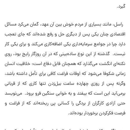
گیرد.
راسل، مانند بسیارى از مردم خوش بین آن عهد، گمان مى‌کرد مسائل
اقتصادى چنان یکى پس از دیگرى حل و رفع شده‌اند که جاى تعجب
دارد چرا در جوامع سرمایه‌دارى یکى اضافه‌کارى مى‌کند و براى یکى کار
نیست. گذشته از این نوع ساده‌بینى که در آن روزگار رایج بود، روى
نکته‌اى انگشت مى‌گذارد که همچنان قابل دفاع است: خلاقیت انسان
زمانى شکوفا مى‌شود که اوقات فراغت کافى براى تأمل داشته باشد،
وگرنه پس از روزى چهارده ساعت بیل‌زدن تنها کارى که از قربانى
برمى‌آید این است که بیفتد و به خوابى سنگین فرو برود. مى‌نویسد
حتى آزادى کارگران از بردگى را کسانى پى ریخته‌اند که از فراغت و
فرصت فکرکردن برخوردار بوده‌اند.