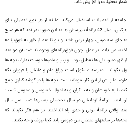
شمار تعطیلات را افزایش داد.
جامعه از تعطیلات استقبال مى‌کند اما نه از هر نوع تعطیلى براى
هرکس. سال 42 برنامۀ‌ دبیرستان ها به این صورت در آمد که هر صبح
به جاى سه درس، چهار درس باشد و دو تا بعد از ظهر به فوق‌برنامه
اختصاص یابد. در عمل، چون فوق‌برنامه‌اى وجود نداشت آن دو بعد
از ظهر دبیرستان ها تعطیل بود. و پدر و مادرها دوست ندارند بچه ها
ول بگردند. مدرسه مسئول است چراغ علم و دانش را فروزان نگه
دارد، اما پیش از این کار، موظف است بچه ها را در گوشه کنارى جمع
کند تا به خودشان و به دیگران و به اموال خصوصى و عمومى آسیب
نرسانند. برنامۀ آزمایشى در سال تحصیلى بعد رها شد. سى سال
بعد وقتى برنامۀ ترمى واحدى راه انداختند باز هم فکر نکردند که
بچه‌ها در ساعتهاى تعطیل بین دروس باید کجا بروند و چه بکنند.