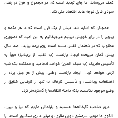
کمک می‌رساند اما جاى تردید است که، در مجموع و خرج در رفته،
سودی قابل توجه عاید اقتصاد ملى کند.
همچنان که اشاره شد، بیش از یک قرن است که ما هر دگمه و
پیچى را در برابر خویش ببینیم مى‌چرخانیم به این امید که تصویری
مطلوب که در ذهنمان نقش بسته است روى پرده بیاید. صد سال
پیش گمان مى‌رفت ایجاد پارلمنت (به تقلید از بریتانیا) فوراً به
تأسیس فابریک (به سبک آلمان) خواهد انجامید و مملکت یک شبه
ترقى خواهد کرد. ایجاد پارلمنت وطنى، بیش از هر چیز، پرده از
اختلافات برداشت؛ و تأسیس کارخانه نه تنها از نارضایى خلایق از
وضع موجود نکاست، بلکه دامنة‌ انتقادها را گسترده‌تر کرد.
امروز صاحب کارخانه‌ها هستیم و پارلمانى داریم که بیا و ببین.
الگوى ما دوبى، سرمشق دوبى مالزى، و مربّى مالزى سنگاپور است. با