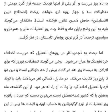
به 25 روز مى‌رسد و اگر یکى از اینها نزدیک جمعه قرار گیرد بهمنى از
تعطیلات سه و چهار روزه فرو خواهد ریخت (اصطلاح «بین
التعطیلین» حاصل همین تقارن فرخنده است). منتقدان مى‌گویند
باید به این وضع پایان داد و فقط چند روز تعطیلات ملى و همزمان و
سراسرى، ترجیحاً در گرم ترین روزهاى تابستان، در نظر گرفت.
اما بحث به تجدیدنظر در روزهاى تعطیل که مى‌رسد اختلاف
خرده‌فرهنگ‌ها عیان مى‌شود. برخى مى‌گویند تعطیلات نوروز که براى
افرادى به بیست روز هم مى‌کشد بیش از حد طولانى است و بین دو
تا پنج روز کفایت مى‌کند. در مقابل، کسانى نظر مى‌دهند باید یا تولد
فرد را تعطیل اعلام کرد یا وفات او را، نه هر دو. از این گذشته، ماه
رمضان را که کشور نیمه‌تعطیل است مى‌توان دست کم معادل پانزده
روز تعطیلات از نوع کرکره‌پائین به حساب آورد و قیمت ها پس از این