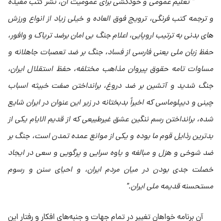
" تعلیم عمومى و خودکشى براى عمومیت آن، نشر کتب مفیده
و ترجمه کتب فرنگى، ترویج فوق العاده و خیلى زیاد از انواع ورزش
هاى بدنى به ترتیب اروپایى، اعلام جنگ بى امان برضد تریاک و وافور،
حفظ زبان ملى یعنى فارسى از فساد، جنگ بر ضد تعصبات جاهلانه و
مساوات تامه حقوق پیروان مذاهب مختلفه، حفظ استقلال ایران،
جنگ شدید و آتشین بر ضد دروغ، برانداختن صفت خبیثه اسباب
چینى و دیپلوماسى که اخیراً بدبختانه در زیر این عنوان در ایران شایع
شده، برانداختن رسم ننگین عشق غیرطبیعى که از قدیم الایام یکى از
بدترین رذایل قوم ما بوده و یکى از موانع عمده تمدن است، جنگ بر
ضد شوخى و هزل و مبالغه و یاوه سرایى و پرگویى و سعى در ایجاد
خصلت جدى بودن در میان مردم ایران، و احیاى سنن و رسوم
مستحسنه قدیمه ملى ایران."
آن برنامه خواهان تغییر در تمام جهات و جنبه‌هاى افکار و رفتار این