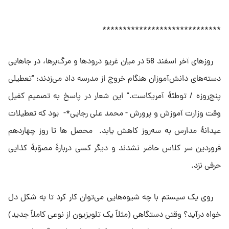
*****************************
روزهاى آخر اسفند 58 در میان غریو درودها و مرگ‌برها، در جاهایى
دسته‌هاى دانش‌آموزان هنگام خروج از مدرسه داد مى‌زدند: ''تعطیلى
پنج‌روزه / توطئۀ آمریکاست." این شعار در پاسخ به تصمیم کفیل
وقت وزارت آموزش و پرورش - محمد علی رجایی*- بود که تعطیلات
عیدانۀ‌ مدارس به سه‌روز کاهش یابد. محصل ها تا روز چهاردهم
فروردین سر کلاس حاضر نشدند و دیگر کسى دربارۀ مصوّبۀ کذایی
حرفى نزد.
روى یک سیستم با چه شیوه‌هایى مى‌توان کار کرد تا به شکل دل
خواه درآید؟ وقتى دستگاهى (مثلاً یک تلویزیون از نوعى کاملاً جدید)