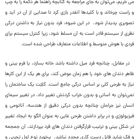
مى خریم، مى‌توان به جاى مراجعه به کتابچه راهنما هر دگمه را به چپ
و راست چرخاند و با کلیدها آنقدر بازى کرد تا صدایى از آن در آید و
تصویرى پدیدار شود. در این شیوه، فرد بدون نیاز به داشتن درکى
نظرى از سیستم قادر است به آن مسلط شود، زیرا کنترل سیستم براى
فردى با هوش متوسط و اطلاعات متعارف طراحى شده است.
در مقابل، چنانچه فرد میل داشته باشد خانه بسازد، یا فرم بینى و
ظاهر دندان هاى خود را هم زمان عوض کند، براى هر یک از این کارها
نیاز به طرحى کلى بر اساس درکى جامع است. کلیّت یک ساختمان را
نمى‌توان به آسانى و بدون خراب کردنش تغییر داد. در تغییر سیماى
انسان نیز جراحان چنانچه بدون درکى دقیق از هندسه، آناتومى و
فیزیولوژى و در برابر داشتن طرحى غایى به عنوان الگو به ایجاد تغییر
در شکل بینى و ترتیب قرارگرفتن دندان هاى فرد بپردازند، آن جمجمه
و فک شاید قابل دست کارى مجدد نباشد. برخورد نوع اول تجربى و