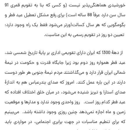
خورشیدى هماهنگى‌پذیر نیست (و کسى که بنا به تقویم قمرى 91
سال سن دارد عرفاً 88 ساله است) براى رفع مشکل تعطیل عید فطر و
بگومگویى که هر سال کسالت‌آورتر مى‌شود فقط یک راه وجود دارد:
تعیین دو روز در تقویم رسمى به این مناسبت.
از دهۀ 1300 که ایران داراى تقویمی ادارى بر پایۀ تاریخ شمسی شد،
عید فطر همواره روز دوم بود زیرا جایگاه قدرت و حکومت در نیمۀ
شمالى ایران قرار دارد و مى‌گذاشتند مردم نیمۀ جنوبى هر طور دوست
دارند در این باره عمل کنند. امروز که صداى بندرعباس هم به اندازۀ
صداى آستارا و تبریز شنیده مى‌شود، در میان خلق اختلاف افتاده که
عید فطر کدام روز است. روز واحدى وجود ندارد و مدارها و موقعیت
زمین و ماه اجازه نمى‌دهد چنین روزى وجود داشته باشد. مى‌بینیم
که براى تنطیم مناسبات در جهت برابرى اجتماعى، در مواردى باید