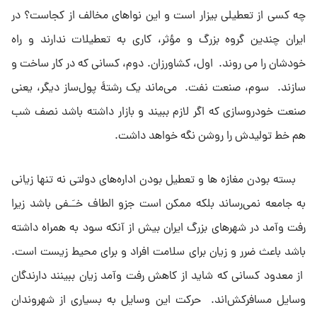
چه کسى از تعطیلی بیزار است و این نواهای مخالف از کجاست؟ در
ایران چندین گروه بزرگ و مؤثر، کارى به تعطیلات ندارند و راه
خودشان را مى روند. اول، کشاورزان. دوم، کسانى که در کار ساخت و
سازند. سوم، صنعت نفت. مى‌ماند یک رشتهٔ پول‌ساز دیگر، یعنى
صنعت خودروسازى که اگر لازم ببیند و بازار داشته باشد نصف شب
هم خط تولیدش را روشن نگه خواهد داشت.
بسته بودن مغازه ها و تعطیل بودن اداره‌هاى دولتى نه تنها زیانى
به جامعه نمى‌رساند بلکه ممکن است جزو الطاف خـَـفی باشد زیرا
رفت وآمد در شهرهاى بزرگ ایران بیش از آنکه سود به همراه داشته
باشد باعث ضرر و زیان براى سلامت افراد و براى محیط زیست است.
از معدود کسانى که شاید از کاهش رفت وآمد زیان ببینند دارندگان
وسایل مسافرکش‌اند. حرکت این وسایل به بسیارى از شهروندان