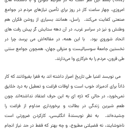
(1932) بسط این نظر است که در شرایط کنونى و با دستگاه هاى
امروزى، چهار ساعت کار در روز براى تأمین نیازهاى مردم در جوامع
صنعتى کفایت مى‌کند. راسل، همانند بسیارى از روشن فکران هم
وطنش و نیز در سراسر غرب، در آن دهه ستایش گر پیش رفت هاى
اتحاد شوروى بود. با این همه، در مقاله‌اش مى پرسد چرا در
نخستین جامعۀ‌ سوسیالیست و مترقى جهان، همچون جوامع سنتى
طى قرون، مردم را به خرکارى وا مى‌دارند.
مى نویسد اغنیا طى تاریخ اصرار داشته اند به فقرا بقبولانند که کار
ذاتاً براى آدمیزاد خوب است و اوقات فراغت و تعطیل به درد خلایق
نمى‌خورد، در حالى که ذرّه اى به این حرف اعتقاد نداشته‌اند چون
طعم شیرین زندگى در بطالت و برخوردارى مداوم از فراغت را
چشیده‌اند. به نظر نویسندهٔ انگلیسى، کارکردن ضرورتى است
ناخوشایند، نه فضیلتى مطبوع، و چه بهتر که فقط در حد نیاز انجام