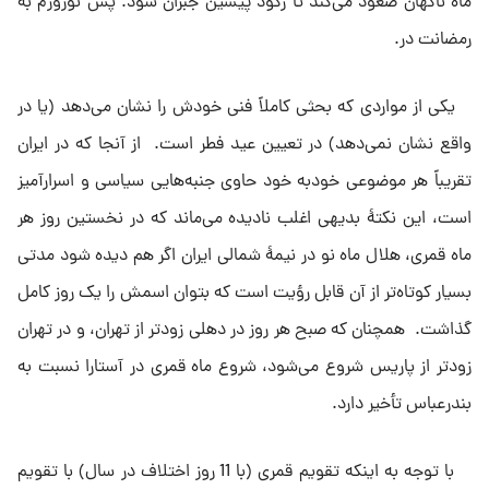
ماه ناگهان صعود مى‌کند تا رکود پیشین جبران شود. پس نوروزم به
رمضانت در.
یکى از مواردى که بحثى کاملاً فنى خودش را نشان مى‌دهد (یا در
واقع نشان نمى‌دهد) در تعیین عید فطر است. از آنجا که در ایران
تقریباً هر موضوعى خودبه خود حاوى جنبه‌هایى سیاسى و اسرارآمیز
است، این نکتهٔ بدیهى اغلب نادیده مى‌ماند که در نخستین روز هر
ماه قمرى، هلال ماه نو در نیمۀ شمالى ایران اگر هم دیده شود مدتى
بسیار کوتاه‌تر از آن قابل رؤیت است که بتوان اسمش را یک روز کامل
گذاشت. همچنان که صبح هر روز در دهلى زودتر از تهران، و در تهران
زودتر از پاریس شروع مى‌شود، شروع ماه قمرى در آستارا نسبت به
بندرعباس تأخیر دارد.
با توجه به اینکه تقویم قمرى (با 11 روز اختلاف در سال) با تقویم