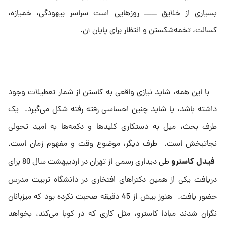
بسیارى از خلایق ـــــ‌ روزهایى است سراسر بیهودگى، خمیازه،
کسالت، تخمه‌شکستن و انتظار براى پایان آن.
با این همه، شاید نیازى واقعى به کاستن از شمار تعطیلات وجود
داشته باشد، یا شاید چنین احساسى رفته رفته شکل می‌‌گیرد. یک
طرف بحث، میل به دستکارى کلیدها و دکمه‌ها به امید تحولى
نجاتبخش است. طرف دیگر، موضوع وقت و مفهوم زمان است.
فیدل کاسترو
طی دیدارى رسمى از تهران در اردیبهشت سال 80 براى
دریافت یکی از همین دکتراهای افتخارى در دانشگاه تربیت مدرس
حضور یافت. هنوز بیش از 45 دقیقه صحبت نکرده بود که میزبانان
نگران شدند مبادا کاسترو، مثل کارى که در کوبا مى‌کند، بخواهد