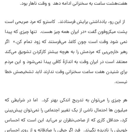
هفت‌هشت ساعت به سخنرانى ادامه دهد و وقت ناهار بود.
از این رو، یادداشتى برایش فرستادند. کاسترو که مرد صریحى است
پشت میکروفون گفت «در ایران همه چیز هست. تنها چیزى که پیدا
نمى شود وقت است چون کاغذ مى‌فرستند که زود تمام کن.» اگر
رهبر خارجى‌یی که مردمش را به هرچه بیشتر کارکردن تشویق مى‌کند
معتقد است در ایران وقت به اندازهٔ کافی پیدا نمى‌شود و این مردم
براى شنیدن هفت ساعت سخنرانى وقت ندارند لابد تشخیصش خطا
نیست.
هر چیزى را مى‌توان به تدریج اندکى بهتر کرد. اما در شرایطى که
میلیون ها احتمال ناشى از یک تغییر اجتماعى را نمى‌توان پیش‌بینى
کرد، حداقل کارى که از صاحب‌نظران بر مى‌آید این است که احساس
خویش را نادیده نگیرند. فرد اگر حرفى را صادقانه و از روى احساس