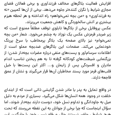
افزایش فعالیت بلاگرهای مخالف فرزندآوری و برخی فعالان فضای
مجازی شرایط را نگران کننده‌تر جلوه می‌دهد. برخی از آن‌ها کمپین «نه
به فرزندآوری» و «من بچه نمی‌خواهم» راه انداخته و هر لحظه هیزم
بیشتری بر آتش سالخوردگی و کاهش جمعیت می‌ریزند.
عکس پروفایل برخی از بلاگرها تابلوی توقف مطلقاً ممنوع است که
زیر ضربدر قرمزش عکس یک نوزاد به چشم می‌خورد. شعار «من بچه
نمی‌خوام» نیز بالای صفحه یک بلاگر پرمخاطب با سرخ پررنگ
خودنمایی می‌کند. صفحات این بلاگرهای ضدبچه مملو است از
اطلاعات سرسام‌آور و پست‌های منفی درباره مضرات بچه‌دار شدن؛ از
بزرگنمایی شیطنت‌های کودکانه گرفته تا به هم ریختن تناسب اندام
مادران و افسردگی پس از زایمان و… اکثر این پست‌ها با خیل
قلب‌های قرمز مورد پسند مخاطبان آن‌ها قرار می‌گیرند و نشان از عمق
فاجعه دارند.
در واقع تمایل به پدر یا مادر شدن گرایشی ذاتی است که از ابتدای
خلقت در وجود همه انسان‌ها شکل می‌گیرد. بسیاری از مردم به دلیل
میل به جاودانگی و تداوم نسل خود، دوست دارند بچه‌دار شوند، اما
سؤال اینجاست که چرا برخی از جوانان به این نقطه می‌رسند که تحت
هیچ شرایطی حاضر نیستند حال و رفاه نسبی خود را جایگزین این