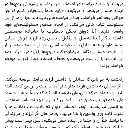
می‌داند و درباره پیامدهای احتمالی این روند و پشیمانی زوج‌ها در
آینده هشدار می‌دهد و می‌گوید: «باید حتماً ریشه‌یابی کنیم که چرا
جوانان بچه نمی‌خواهند. جدا از مباحث مالی باید دید چرا آن‌ها از این
مسئولیت شانه خالی می‌کنند. از انجام صحیح مسئولیت‌های خود
واهمه دارند، آیا دوران بچگی نامطلوب یا خانواده پرجمعیتی
داشته‌اند؟ از آنجا که میل به تکامل و دیدن رشد فرزند در هر انسانی
وجود دارد و همه تمایل دارند فرد مناسبی تحویل جامعه بدهند و از
این بابت احساس تکامل و رضایت کنند؛ زوج‌ها با نیاوردن فرزند همه
این لذت‌ها را از دست می‌دهند و قطعاً درآینده با بحث تنهایی مواجه
خواهند بود.»
رامشت به جوانانی که تمایلی به داشتن فرزند ندارند، توصیه می‌کند:
«اگر تمایلی به داشتن فرزند ندارید اول باید علت را بررسی کنید. البته
باید توجه داشت که نمی‌توان به همه القا کرد که حتماً بچه‌دار شوند؛
ولی خود فرد باید ضرورت آن را حس کند. زیرا بچه احساس متفاوتی
به انسان می‌بخشد، نوعی احساس بلوغ که قابلیت‌ها، توانایی‌ها و
قدرت تاب‌آوری والدین را بالا می‌برد. به هر حال اگر فرزندی در زندگی
ما نباشد خلأ آن را حتماً در آینده حس می‌کنیم؛ پس بهتر است پیش
از آنکه دیر شود، به‌جای پاک کردن صورت مسأله مشکلات خود در