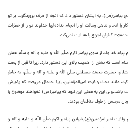
 پیامبر(ص)، به ایشان دستور داد که ‌آنچه از طرف پروردگارت بر تو
ار را انجام ندهی رسالت او را انجام نداده‌ای! خداوند تو را از خطرات
 جمعیّت کافران لجوج را هدایت نمی‌کند.
پیام خداوند از سوی پیامبر اکرم صلّی اللّه و علیه و آله و سلّم همان
لام است که نشان از اهمیت بالای این دستور دارد. زیرا تا قبل از بحث
لسّلام، حضرت محمّد مصطفی صلّی اللّه و علیه و آله و سلّم، به خاطر
ی‌کرد، مانند بحث ولایت امیرالمؤمنین، زیرا احتمال می‌رفت که پذیرش
باشد.ولی این به معنی این نبود که پیامبر(ص) نخواهند موضوع را
وردن مجلس از طرف منافقان بودند.
ایت امیرالمؤمنین(ع)بنابراین پیامبر اکرم صلّی اللّه و علیه و آله و