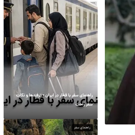
راهنمای سفر با قطار در ایران + ترفندها و نکات
سفر راحت
راهنمای سفر