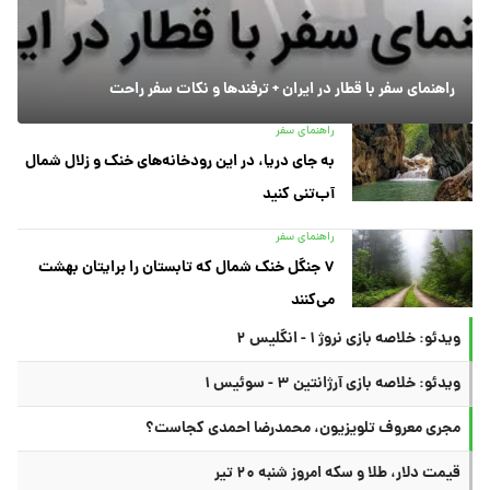
راهنمای سفر با قطار در ایران + ترفندها و نکات سفر راحت
راهنمای سفر
به جای دریا، در این رودخانه‌های خنک و زلال شمال
آب‌تنی کنید
راهنمای سفر
۷ جنگل خنک شمال که تابستان را برایتان بهشت
می‌کنند
ویدئو: خلاصه بازی نروژ ۱ - انگلیس ۲
ویدئو: خلاصه بازی آرژانتین ۳ - سوئیس ۱
مجری معروف تلویزیون، محمدرضا احمدی کجاست؟
قیمت دلار، طلا و سکه امروز شنبه ۲۰ تیر