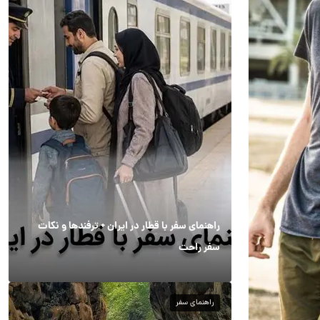
راهنمای سفر با قطار در ایران + ترفندها و نکات
سفر راحت
راهنمای سفر