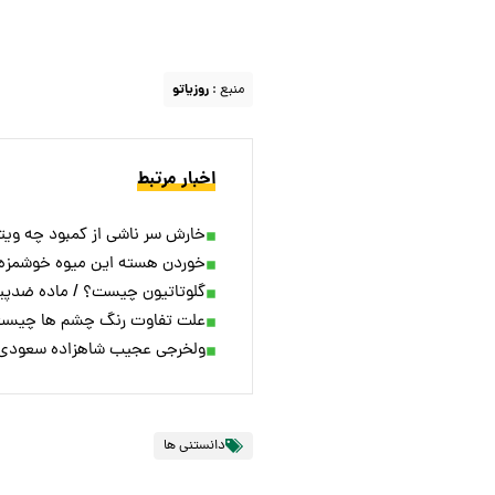
منبع :
روزیاتو
اخبار مرتبط
خارش سر ناشی از کمبود چه ویت
خوردن هسته این میوه خوشمزه ت
گلوتاتیون چیست؟ / ماده ضدپیری
علت تفاوت رنگ چشم ها چیس
ولخرجی عجیب شاهزاده سعودی؛ پرواز ۸۰ شاهین در یک پ
دانستنی ها