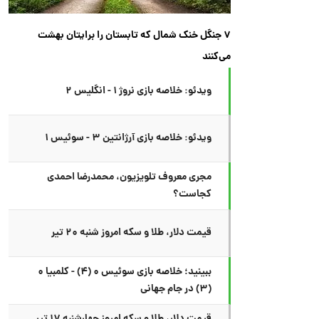
۷ جنگل خنک شمال که تابستان را برایتان بهشت
می‌کنند
ویدئو: خلاصه بازی نروژ ۱ - انگلیس ۲
ویدئو: خلاصه بازی آرژانتین ۳ - سوئیس ۱
مجری معروف تلویزیون، محمدرضا احمدی
کجاست؟
قیمت دلار، طلا و سکه امروز شنبه ۲۰ تیر
ببینید؛ خلاصه بازی سوئیس ۰ (۴) - کلمبیا ۰
(۳) در جام جهانی