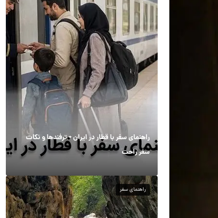
راهنمای سفر با قطار در ایران + ترفندها و نکات
سفر راحت
راهنمای سفر