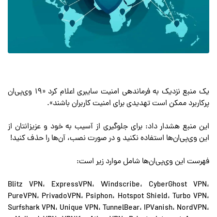
یک منبع نزدیک به فرماندهی امنیت سایبری اعلام کرد «۱۹ وی‌پی‌ان
پرکاربرد ممکن است تهدیدی برای امنیت کاربران باشند».
این منبع هشدار داد: برای جلوگیری از آسیب به خود و عزیزانتان از
این وی‌پی‌ان‌ها استفاده نکنید و در صورت نصب، آن‌ها را حذف کنید!
فهرست این وی‌پی‌ان‌ها شامل موارد زیر است:
Blitz VPN، ExpressVPN، Windscribe، CyberGhost VPN،
PureVPN، PrivadoVPN، Psiphon، Hotspot Shield، Turbo VPN،
Surfshark VPN، Unique VPN، TunnelBear، IPVanish، NordVPN،