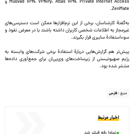
Mullvad VPN، VPNify، Atlas VPN، Private Internet Access و
ZenMate.
به‌گفتهٔ کارشناسان، برخی از این نرم‌افزارها ممکن است دسترسی‌های
غیرمجاز به اطلاعات شخصی کاربران داشته باشند یا در معرض نفوذ و
سوءاستفادهٔ سایبری قرار بگیرند.
پیش‌تر هم گزارش‌هایی دربارهٔ استفادهٔ برخی شرکت‌های وابسته به
رژیم صهیونیستی از زیرساخت‌های وی‌پی‌ان برای جمع‌آوری داده‌ها
منتشر شده بود.
منبع :
فارس
اخبار مرتبط
نماوا رفع فیلتر شد