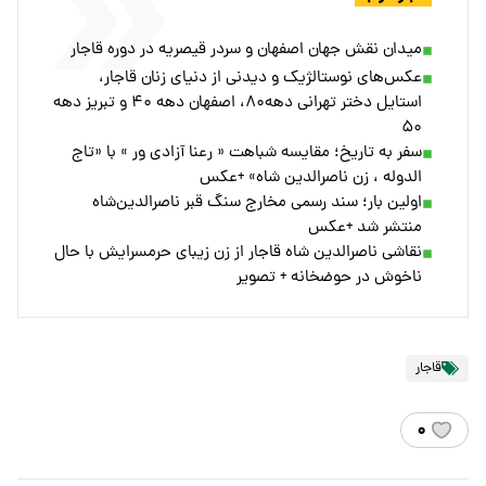
میدان نقش جهان اصفهان و سردر قیصریه در دوره قاجار
عکس‌های نوستالژیک و دیدنی از دنیای زنان قاجار،
‌استایل دختر تهرانی دهه۸۰، اصفهان‌ دهه ۴۰ و تبریز‌ دهه
۵۰
سفر به تاریخ؛ مقایسه شباهت « رعنا آزادی ور » با «تاج
الدوله ، زن ناصرالدین شاه» +عکس
اولین بار؛ سند رسمی مخارج سنگ قبر ناصرالدین‌شاه
منتشر شد +عکس
نقاشی ناصرالدین شاه قاجار از زن زیبای حرمسرایش با حال
ناخوش در حوضخانه + تصویر
قاجار
۰