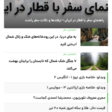
راهنمای سفر با قطار در ایران + ترفندها و نکات سفر راحت
راهنمای سفر
به جای دریا، در این رودخانه‌های خنک و زلال شمال
آب‌تنی کنید
راهنمای سفر
۷ جنگل خنک شمال که تابستان را برایتان بهشت
می‌کنند
ویدئو: خلاصه بازی نروژ ۱ - انگلیس ۲
ویدئو: خلاصه بازی آرژانتین ۳ - سوئیس ۱
مجری معروف تلویزیون، محمدرضا احمدی کجاست؟
قیمت دلار، طلا و سکه امروز شنبه ۲۰ تیر