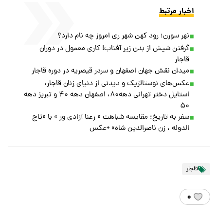
اخبار مرتبط
نهر سورن؛ رود کهن شهر ری امروز چه نام دارد؟
گرفتن شپش از بدن زیر آفتاب! کاری معمول در دوران
قاجار
میدان نقش جهان اصفهان و سردر قیصریه در دوره قاجار
عکس‌های نوستالژیک و دیدنی از دنیای زنان قاجار،
‌استایل دختر تهرانی دهه۸۰، اصفهان‌ دهه ۴۰ و تبریز‌ دهه
۵۰
سفر به تاریخ؛ مقایسه شباهت « رعنا آزادی ور » با «تاج
الدوله ، زن ناصرالدین شاه» +عکس
قاجار
۰