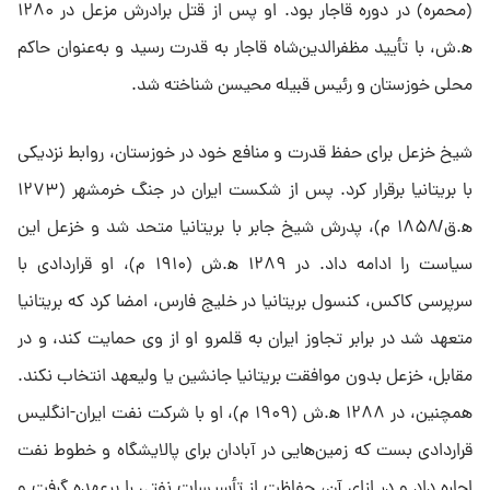
(محمره) در دوره قاجار بود. او پس از قتل برادرش مزعل در ۱۲۸۰
ه‍.ش، با تأیید مظفرالدین‌شاه قاجار به قدرت رسید و به‌عنوان حاکم
محلی خوزستان و رئیس قبیله محیسن شناخته شد.
شیخ خزعل برای حفظ قدرت و منافع خود در خوزستان، روابط نزدیکی
با بریتانیا برقرار کرد. پس از شکست ایران در جنگ خرمشهر (۱۲۷۳
ه‍.ق/۱۸۵۸ م)، پدرش شیخ جابر با بریتانیا متحد شد و خزعل این
سیاست را ادامه داد. در ۱۲۸۹ ه‍.ش (۱۹۱۰ م)، او قراردادی با
سرپرسی کاکس، کنسول بریتانیا در خلیج فارس، امضا کرد که بریتانیا
متعهد شد در برابر تجاوز ایران به قلمرو او از وی حمایت کند، و در
مقابل، خزعل بدون موافقت بریتانیا جانشین یا ولیعهد انتخاب نکند.
همچنین، در ۱۲۸۸ ه‍.ش (۱۹۰۹ م)، او با شرکت نفت ایران-انگلیس
قراردادی بست که زمین‌هایی در آبادان برای پالایشگاه و خطوط نفت
اجاره داد و در ازای آن، حفاظت از تأسیسات نفتی را برعهده گرفت و