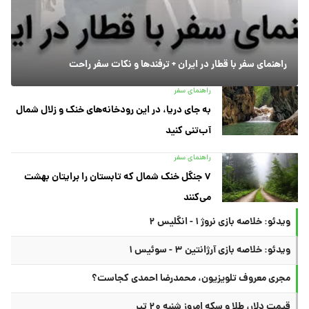
راهنمای سفر با قطار در ایران + ترفندها و نکات سفر راحت
راهنمای سفر
به جای دریا، در این رودخانه‌های خنک و زلال شمال
آب‌تنی کنید
راهنمای سفر
۷ جنگل خنک شمال که تابستان را برایتان بهشت
می‌کنند
ویدئو: خلاصه بازی نروژ ۱ - انگلیس ۲
ویدئو: خلاصه بازی آرژانتین ۳ - سوئیس ۱
مجری معروف تلویزیون، محمدرضا احمدی کجاست؟
قیمت دلار، طلا و سکه امروز شنبه ۲۰ تیر