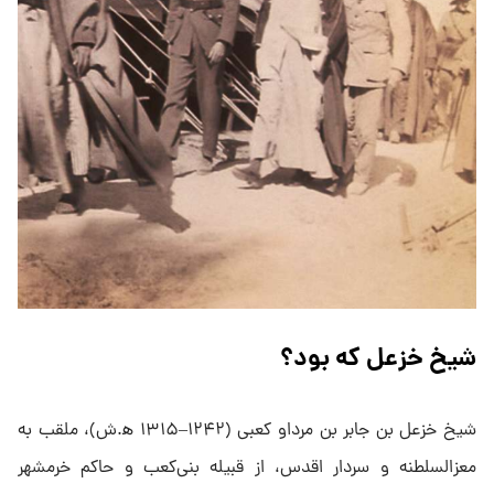
شیخ خزعل که بود؟
شیخ خزعل بن جابر بن مرداو کعبی (۱۲۴۲–۱۳۱۵ ه‍.ش)، ملقب به
معزالسلطنه و سردار اقدس، از قبیله بنی‌کعب و حاکم خرمشهر