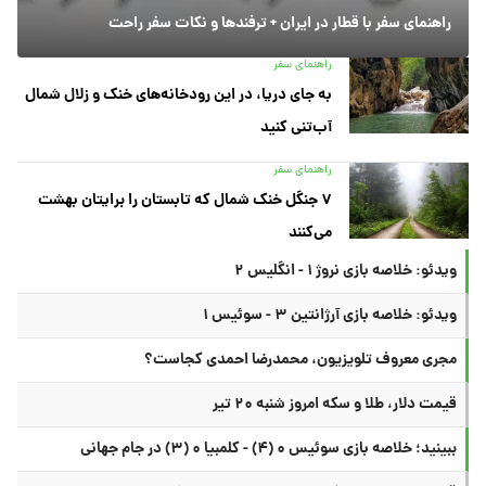
راهنمای سفر با قطار در ایران + ترفندها و نکات سفر راحت
راهنمای سفر
به جای دریا، در این رودخانه‌های خنک و زلال شمال
آب‌تنی کنید
راهنمای سفر
۷ جنگل خنک شمال که تابستان را برایتان بهشت
می‌کنند
ویدئو: خلاصه بازی نروژ ۱ - انگلیس ۲
ویدئو: خلاصه بازی آرژانتین ۳ - سوئیس ۱
مجری معروف تلویزیون، محمدرضا احمدی کجاست؟
قیمت دلار، طلا و سکه امروز شنبه ۲۰ تیر
ببینید؛ خلاصه بازی سوئیس ۰ (۴) - کلمبیا ۰ (۳) در جام جهانی