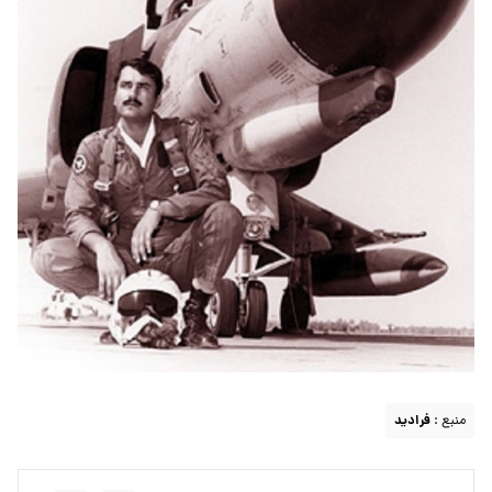
منبع :
فرادید