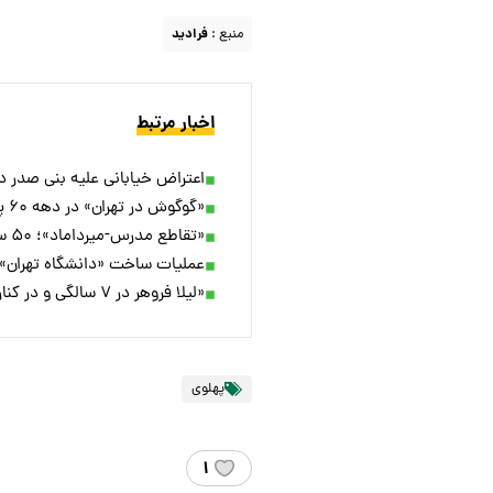
منبع :
فرادید
اخبار مرتبط
اعتراض خیابانی علیه بنی صدر در سا
«گوگوش در تهران» در دهه ۶۰ پیش از مهاجرت
«تقاطع مدرس-میرداماد»؛ ۵۰ سال قبل
عملیات ساخت «دانشگاه تهران»؛ ۹۱ سال قب
«لیلا فروهر در ۷ سالگی و در کنار داریوش طلایی»؛ سال ۱۳۴۴
پهلوی
۱