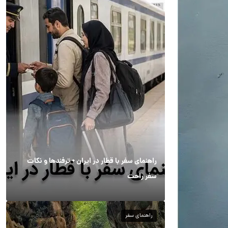
راهنمای سفر با قطار در ایران + ترفندها و نکات
سفر راحت
راهنمای سفر