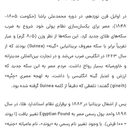
در اوایل قرن نوزدهم، در دوره محمدعلی پاشا (حکومت ۱۸۰۵–
۱۸۴۸)، مصر برای یکسان‌سازی نظام پولی خود شروع به ضرب
سکه‌های طلای جدید کرد. این سکه‌ها از نظر وزن (۸٫۵ گرم) و عیار
تقریباً برابر با سکه معروف بریتانیایی «گینه» (Guinea) بودند که از
سال ۱۶۶۳ در انگلیس ضرب می‌شد و در تجارت بین‌المللی مدیترانه
و خاورمیانه بسیار رواج داشت. مردم مصر به این سکه جدید که
ارزش و اعتبار گینه انگلیسی را داشت، به لهجه مصری «جِنْیِه»
(gineih) گفتند؛ تلفظی که دقیقاً از کلمه Guinea گرفته شده بود.
پس از اشغال بریتانیا در ۱۸۸۲ و برقراری نظام استاندارد طلا، در سال
۱۸۹۸ واحد پول رسمی مصر به Egyptian Pound تغییر یافت (۱ پوند
= ۱۰۰ قرش). با وجود تغییر نام رسمی به «پوند»، نام عامیانه «جنیه»