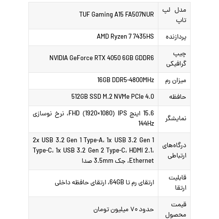
مدل لپ
TUF Gaming A15 FA507NUR
تاپ
پردازنده
AMD Ryzen 7 7435HS
چیپ
NVIDIA GeForce RTX 4050 6GB GDDR6
گرافیکی
میزان رم
16GB DDR5-4800MHz
حافظه
512GB SSD M.2 NVMe PCIe 4.0
15.6 اینچ FHD (1920×1080) IPS، نرخ نوسازی
نمایشگر
144Hz
2x USB 3.2 Gen 1 Type-A، 1x USB 3.2 Gen 1
درگاه‌های
Type-C، 1x USB 3.2 Gen 2 Type-C، HDMI 2.1،
ارتباطی
Ethernet، جک 3.5mm صدا
قابلیت
ارتقای رم تا 64GB، ارتقای حافظه داخلی
ارتقا
قیمت
حدود ۷۰ میلیون تومان
محصول