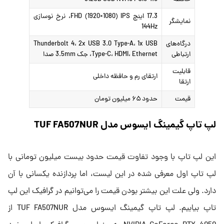
17.3 اینچ FHD (1920×1080) IPS، نرخ نوسازی
نمایشگر
144Hz
درگاه‌های
Thunderbolt 4، 2x USB 3.0 Type-A، 1x USB
ارتباطی
Type-C، HDMI، Ethernet، جک 3.5mm صدا
قابلیت
ارتقای رم و حافظه داخلی
ارتقا
قیمت
حدود ۶۵ میلیون تومان
لپ تاپ گیمینگ ایسوس مدل TUF FA507NUR
این لپ تاپ با وجود تفاوت قیمت حدود بیست میلیون تومانی با
لپ تاپ اول معرفی شده در این لیست، اما پردازنده یکسانی با آن
دارد. ولی علت این بیشتر بودن قیمت را می‌توانیم در گرافیک این لپ
تاپ بیابیم. لپ تاپ گیمینگ ایسوس مدل TUF FA507NUR از