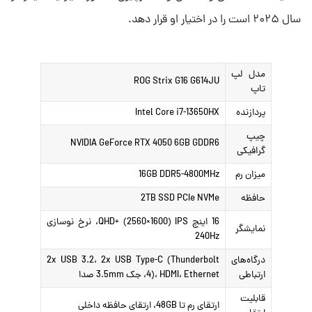
سال ۲۰۲۵ است را در اختیار او قرار دهد.
مدل لپ
ROG Strix G16 G614JU
تاپ
پردازنده
Intel Core i7-13650HX
چیپ
NVIDIA GeForce RTX 4050 6GB GDDR6
گرافیکی
میزان رم
16GB DDR5-4800MHz
حافظه
2TB SSD PCIe NVMe
16 اینچ QHD+ (2560×1600) IPS، نرخ نوسازی
نمایشگر
240Hz
درگاه‌های
2x USB 3.2، 2x USB Type-C (Thunderbolt
ارتباطی
4)، HDMI، Ethernet، جک 3.5mm صدا
قابلیت
ارتقای رم تا 48GB، ارتقای حافظه داخلی