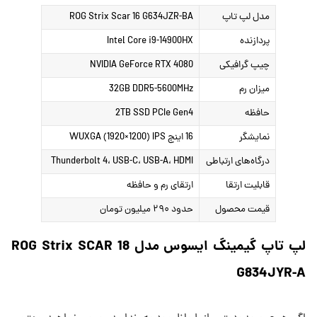
مدل لپ تاپ
ROG Strix Scar 16 G634JZR-BA
پردازنده
Intel Core i9-14900HX
چیپ گرافیکی
NVIDIA GeForce RTX 4080
میزان رم
32GB DDR5-5600MHz
حافظه
2TB SSD PCIe Gen4
نمایشگر
16 اینچ WUXGA (1920×1200) IPS
درگاه‌های ارتباطی
Thunderbolt 4، USB-C، USB-A، HDMI
قابلیت ارتقا
ارتقای رم و حافظه
قیمت محصول
حدود ۲۹۰ میلیون تومان
لپ تاپ گیمینگ ایسوس مدل ROG Strix SCAR 18
G834JYR-A