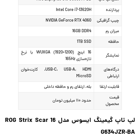
پردازنده
Intel Core i7-13620H
چیپ گرافیکی
NVIDIA GeForce RTX 4060
میزان رم
16GB DDR4
حافظه
1TB SSD
16 اینچ WUXGA (1920×1200) با نرخ
نمایشگر
تازه‌سازی 165Hz
درگاه‌های
USB-C، USB-A، HDMI، کارت‌خوان
ارتباطی
MicroSD
قابلیت ارتقا
بله، ارتقای رم و حافظه داخلی
قیمت
حدود ۱۱۰ میلیون تومان
محصول
لپ تاپ گیمینگ ایسوس مدل ROG Strix Scar 16
G634JZR-BA