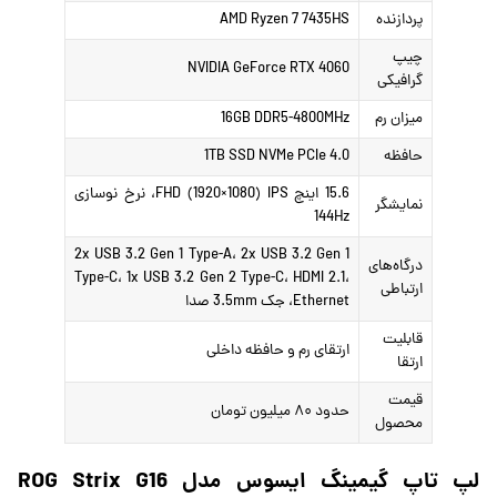
پردازنده
AMD Ryzen 7 7435HS
چیپ
NVIDIA GeForce RTX 4060
گرافیکی
میزان رم
16GB DDR5-4800MHz
حافظه
1TB SSD NVMe PCIe 4.0
15.6 اینچ FHD (1920×1080) IPS، نرخ نوسازی
نمایشگر
144Hz
2x USB 3.2 Gen 1 Type-A، 2x USB 3.2 Gen 1
درگاه‌های
Type-C، 1x USB 3.2 Gen 2 Type-C، HDMI 2.1،
ارتباطی
Ethernet، جک 3.5mm صدا
قابلیت
ارتقای رم و حافظه داخلی
ارتقا
قیمت
حدود ۸۰ میلیون تومان
محصول
لپ تاپ گیمینگ ایسوس مدل ROG Strix G16