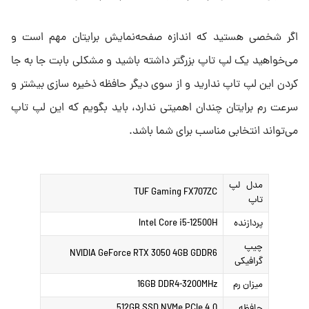
اگر شخصی هستید که اندازه صفحه‌نمایش برایتان مهم است و
می‌خواهید یک لپ تاپ بزرگتر داشته باشید و مشکلی بابت جا به جا
کردن این لپ‌ تاپ ندارید و از سوی دیگر حافظه ذخیره سازی بیشتر و
سرعت رم برایتان چندان اهمیتی ندارد، باید بگویم که این لپ تاپ
می‌تواند انتخابی مناسب برای شما باشد.
مدل لپ
TUF Gaming FX707ZC
تاپ
پردازنده
Intel Core i5-12500H
چیپ
NVIDIA GeForce RTX 3050 4GB GDDR6
گرافیکی
میزان رم
16GB DDR4-3200MHz
حافظه
512GB SSD NVMe PCIe 4.0