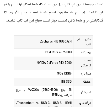
ضعف برجسته این لپ تاپ نیز این است که شما امکان ارتقا رم را در
آن ندارید، زیرا رم به مادربرد لحیم شده است. پس اگر رم ۱۶
گیگابایتی برای شما کافی نیست بهتر است سراغ این لپ تاپ نیایید.
مدل لپ
Zephyrus M16 GU603ZM
تاپ
پردازنده
Intel Core i7-12700H
چیپ
NVIDIA GeForce RTX 3060
گرافیکی
میزان رم
16GB DDR5
حافظه
1TB SSD
16 اینچ WQXGA (2560×1600) با نرخ
نمایشگر
تازه‌سازی 165Hz
درگاه‌های
Thunderbolt 4، USB-C، USB-A، HDMI،