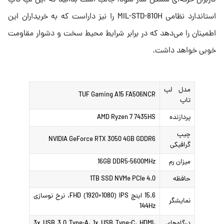
کاربران حرفه‌ای مشکل ساز شود. جالب است بدانید که این لپ‌ تاپ
استاندارد نظامی MIL-STD-810H را نیز داراست که به خریداران این
اطمینان را می‌دهد که در برابر شرایط محیط سخت و دشوار مقاومت
خوبی خواهد داشت.
مدل لپ
TUF Gaming A15 FA506NCR
تاپ
پردازنده
AMD Ryzen 7 7435HS
چیپ
NVIDIA GeForce RTX 3050 4GB GDDR6
گرافیکی
میزان رم
16GB DDR5-5600MHz
حافظه
1TB SSD NVMe PCIe 4.0
15.6 اینچ FHD (1920×1080) IPS، نرخ نوسازی
نمایشگر
144Hz
درگاه‌های
3x USB 3.0 Type-A، 1x USB Type-C، HDMI،