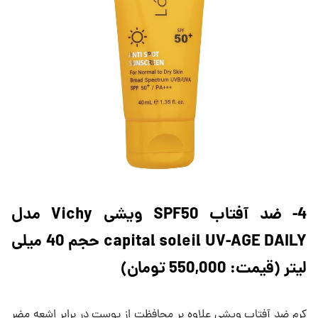
4- ضد آفتاب SPF50 ویشی Vichy مدل
capital soleil UV-AGE DAILY حجم 40 میلی
لیتر (قیمت: 550,000 تومان)
کرم ضد آفتاب ویشی علاوه بر محافظت از پوست در برابر اشعه مضر