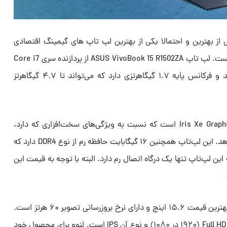
ومانی یکی از بهترین و احتمالا یکی از بهترین لپ تاپ‌ های گیمینگ اقتصادی
موجود در بازار در ازای مبلغ پرداختی است. لپ تاپ ASUS VivoBook 15 R1502ZA از پردازنده سری Core i7
برای پردازش اطلاعات استفاده می‌کند و فرکانس پایه ۱.۷ گیگاهرتزی دارد که می‌تواند تا ۴.۷ گیگاهرتز
چیپ گرافیکی این لپ‌تاپ، اینتل Iris Xe Graphics است که نسبت به ویژگی‌های سخت‌افزاری که دارد،
قدرت خوبی را در اختیار شما قرار می‌دهد. این لپ‌تاپ همچنین ۱۶ گیگابایت حافظه رم از نوع DDR4 دارد که
سفانه این لپ‌تاپ تنها یک درگاه اتصال رم دارد. البته با توجه به قیمت این
صفحه نمایش این لپ تاپ گیمینگ بهترین قیمت ۱۵.۶ اینچ و دارای نرخ بروزرسانی تصویر ۶۰ هرتز است.
همچنین رزولوشن این صفحه نمایش Full HD (۱۹۲۰ در ۱۰۸۰) و نوع آن IPS است. لنوو برای محصول خود