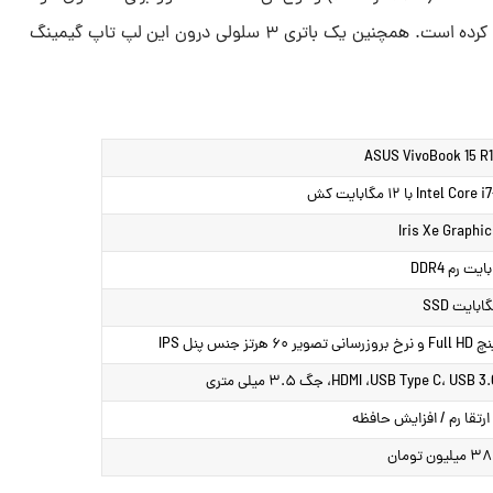
از ۵۱۲ گیگابایت حافظه SSD استفاده کرده است. همچنین یک باتری ۳ سلولی درون این لپ تاپ گیمینگ
ASUS VivoBook 15 R
Intel  با ۱۲ مگابایت کش
ارتقا رم / افزایش حافظه