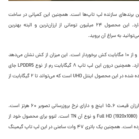
Le) یکی از بزرگترین برندهای سازنده لپ تاپ‌ها است. همچنین این کمپانی در ساخت
لپ‌تاپ‌های گیمینگ حضور پررنگی دارد. این محصول ۲۴ میلیون تومانی از ارزان‌ترین و البته بهترین
توانید به سراغ آن بروید.
این لپ تاپ از پردازنده سری Core i3 و از ۱۰ مگابایت کش برخوردار است. این میزان از کش نشان می‌دهد
که این پردازنده سرعت بسیار خوبی دارد. همچنین درون این لپ تاپ ۸ گیگابایت رم از نوع LPDDR5 جای
گرفته شده است. چیپ گرافیکی استفاده شده در این محصول اینتل UHD است که می‌تواند تا ۲ گیگابایت از
صفحه نمایش این لپ تاپ گیمینگ ارزان قیمت ۱۵.۶ اینچ و دارای نرخ بروزرسانی تصویر ۶۰ هرتز است.
همچنین رزولوشن این صفحه نمایش Full HD (1920x1080) و نوع آن TN است. لنوو برای محصول خود از
۲۵۶ گیگابایت حافظه SSD استفاده کرده است. همچنین یک باتری ۴۷ وات ساعتی در این لپ تاپ گیمینگ