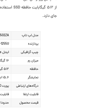
جای دارد.
مدل لپ تاپ
1502ZA
پردازنده
Core i7-1255U
چیپ گرافیکی
اینتل Iris Xe Graphics
میزان رم
۱۶ گیگابایت رم DDR4
حافظه
۵۱۲ گیگابایت SSD
نمایشگر
۱۵.۶ اینچ Full HD و نرخ بروزرسانی تصویر ۶۰ هرتز جنس پنل IPS
درگاه‌های ارتباطی
پورت HDMI ،USB Type C، USB 3.0، جگ ۳.۵ میلی متری
قابلیت ارتقا
قابلیت 
قیمت محصول
حدودا ۳۸ میلیون تومان