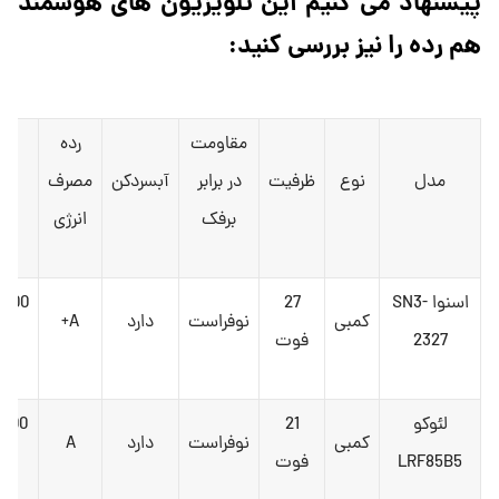
پیشنهاد می کنیم این تلویزیون های هوشمند
هم رده را نیز بررسی کنید:
مقاومت
رده
مدل
نوع
ظرفیت
در برابر
آبسردکن
مصرف
ق
برفک
انرژی
اسنوا SN3-
27
,000
کمبی
نوفراست
دارد
A+
2327
فوت
تو
لئوکو
21
,000
کمبی
نوفراست
دارد
A
LRF85B5
فوت
تو