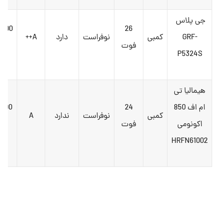
جی پلاس
,000
26
GRF-
کمبی
نوفراست
دارد
A++
فوت
تو
P5324S
هیمالیا تی
ام اف 850
24
,000
کمبی
نوفراست
ندارد
A
اکونومی
فوت
تو
HRFN61002