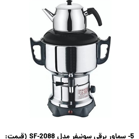
5- سماور برقی سونیفر مدل SF-2088 (قیمت: