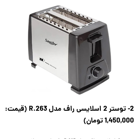
2- توستر 2 اسلایسی راف مدل R.263 (قیمت:
1,450,000 تومان)