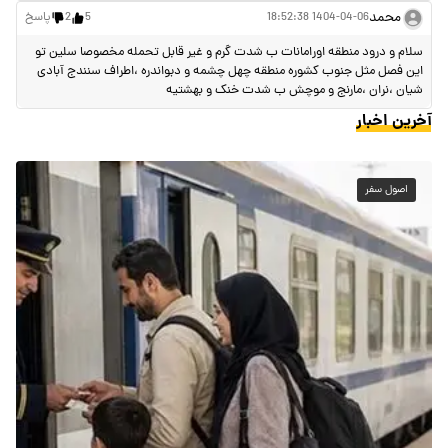
محمد
1404-04-06 18:52:38
5
2
پاسخ
سلام و درود منطقه اورامانات ب شدت گرم و غیر قابل تحمله مخصوصا سلین تو
این فصل مثل جنوب کشوره منطقه چهل چشمه و دبواندره ،اطراف سنندج آبادی‌
شیان ،نران ،مارنج و موچش ب شدت خنک و بهشتیه
آخرین اخبار
اصول سفر