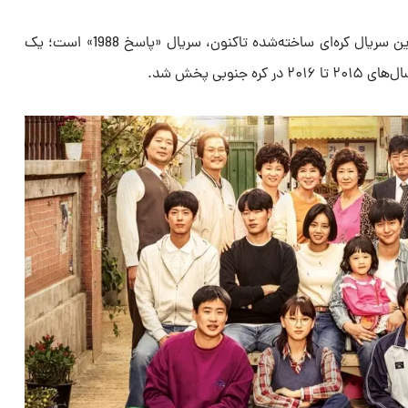
براساس امتیازهای کاربران IMDb، بهترین سریال کره‌ای ساخته‌شده تاکنون، سریال «پاسخ 1988» است؛ یک
جنوبی پخش شد.