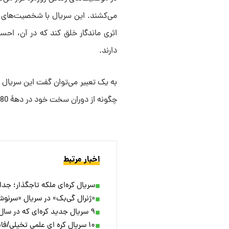
می‌کشند. این سریال با شخصیت‌های قا
اثری ماندگار خلق کند که در آن، احس
دارند.
به یک تعبیر می‌توان گفت این سریال د
چگونه از دوران سخت خود در دهۀ 1980 عبور کرد و به آن چیزی تبدیل شد که ما امروز از آن می‌شناسیم.
اخبار مرتبط
سریال کره‌ای ملکه تاجگذار؛ جد
«ژنرال گی‌بک» در سریال «سرنو
۹ سریال جدید کره‌ای که در سال ۲۰۲۵ نباید از دست بدهید
۱۰ سریال کره ای علمی تخیلی/فانتزی که از ابتدا تا انتها بی نقص و دیدنی هستند