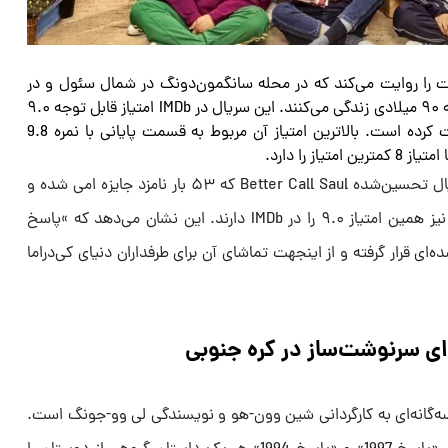
تان پنج دوست را روایت می‌کند که در محله سانگمون‌دونگ در شمال سئول و در
بازه زمانی اواخر دهه ۸۰ تا اواسط دهه ۹۰ میلادی زندگی می‌کنند. این سریال در IMDb امتیاز قابل توجه ۹.۰
را از حدود ۱۵ هزار رأی کاربران دریافت کرده است. بالاترین امتیاز آن مربوط به قسمت پایانی با نمره 9.8
ز را دارد.
برای مقایسه، کافیست که بدانید سریال تحسین‌شده Better Call Saul که ۵۳ بار نامزد جایزه امی شده و
همینطور انیمیشن چشم‌نواز Arcane نیز همین امتیاز ۹.۰ را در IMDb دارند. این نشان می‌دهد که »پاسخ
‌شده‌ای قرار گرفته و از اینجهت تماشای آن برای طرفداران دنیای کی‌دراما
ای سرنوشت‌ساز در کره جنوبی
‌گانه‌ای به کارگردانی شین وون-هو و نویسندگی لی وو-جونگ است.