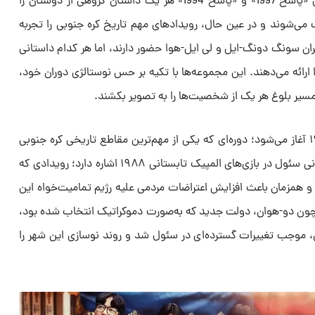
دو سریال پیشین این مجموعه، یعنی «پاسخ 1997» و «پاسخ 1994» هر یک داستان گروهی از دوستان را
گ می‌شوند و در عین حال، رویدادهای مهم تاریخ کره جنوبی را تجربه
گران سونگ دونگ-ایل و لی ایل-هوا حضور دارند، اما هر کدام داستانی
ارائه می‌دهند. این مجموعه‌ها با تکیه بر حس نوستالژی دوران خود،
 مسیر بلوغ هر یک از شخصیت‌ها را به تصویر بکشند.
داستان «پاسخ 1988» از سپتامبر ۱۹۸۸ آغاز می‌شود؛ دوره‌ای که یکی از مهم‌ترین مقاطع تاریخی کره جنوبی
محسوب می‌شود. این سریال به میزبانی سئول در بازی‌های المپیک تابستانی ۱۹۸۸ اشاره دارد؛ رویدادی که
 و همزمان باعث افزایش اعتراضات مردمی علیه رژیم تمامیت‌خواه این
 چون دو-هوان، دولت جدید که به‌صورت دموکراتیک انتخاب شده بود،
، موجب تغییرات گسترده‌ای در سئول شد و روند نوسازی این شهر را