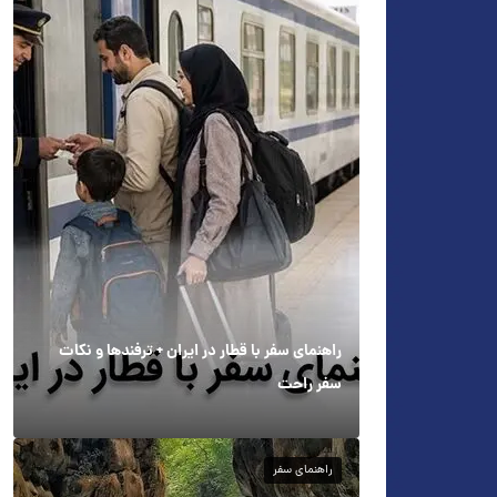
راهنمای سفر با قطار در ایران + ترفندها و نکات
سفر راحت
راهنمای سفر