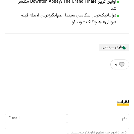
اولین تریلر Downton Abbey: The Grand Finale منتشر
شد
دراماتیک‌ترین سکانس‌ سینما؛ غم‌انگیزترین لحظه فیلم
«روانی» هیچکاک + ویدئو
فیلم سینمایی
۰
نظرات