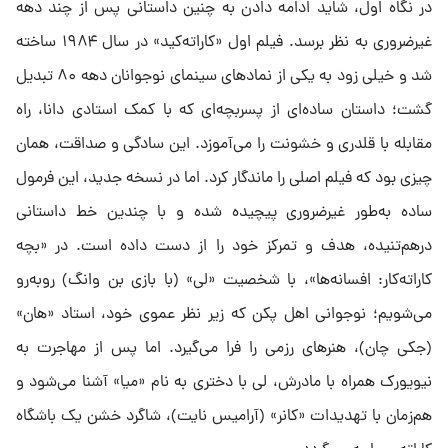
در نگاه اول، شاید ادامه دادن به چنین داستانی پس از چند دهه
غیرضروری به نظر برسد. فیلم اول «کاراته‌کید» در سال ۱۹۸۴ ساخته
شد و خیلی زود به یکی از نمادهای سینمای نوجوانان دهه ۸۰ تبدیل
گشت؛ داستان ساده‌ای از پسربچه‌ای که با کمک استادی دانا، راه
مقابله با قلدری و خشونت را می‌آموزد. این سادگی و صداقت، همان
چیزی بود که فیلم اصلی را ماندگار کرد. اما در نسخه جدید، این فرمول
ساده به‌طور غیرضروری پیچیده شده و با چندین خط داستانی
درهم‌تنیده، هدف و تمرکز خود را از دست داده است. در «بچه
کاراته‌کار: افسانه‌ها»، با شخصیت «لی» (با بازی بن وانگ) روبه‌رو
می‌شویم؛ نوجوانی اهل پکن که زیر نظر عموی خود، استاد «هان»
(جکی چان)، هنرهای رزمی را فرا می‌گیرد. اما پس از مهاجرت به
نیویورک همراه با مادرش، لی با دختری به نام «میا» آشنا می‌شود و
هم‌زمان با تهدیدات «کانر» (آرامیس نایت)، شاگرد خشن یک باشگاه