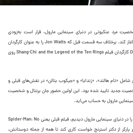
صیت مرد عنکبوتی در دنیای سینمایی مارول، قرار است به‌زودی
فیلمبرداری خود را در کشور انگلستان آغاز کند. برخلاف سه قسمت قبل که Jon Watts را به عنوان کارگردان
داشت، این بار Destin Daniel Cretton کارگردان فیلم Shang-Chi and the Legend of the Ten Rings روی
ر شامل «تام هالند»، «زندایا» و «جیکوب بتالن» در نقش‌های قبلی و
ت جدید تایید شده بود. این اولین حضور جان برنتال و شخصیت
سینمایی مارول به حساب می‌آید.
آخرین باری که شخصیت مرد عنکبوتی را در دنیای سینمایی مارول دیدیم، فیلم قبلی یعنی Spider-Man: No
آن، پیتر پارکر از دکتر استرنج خواست کاری کند تا همه از جمله دوستانش،