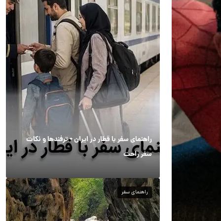
راهنمای سفر با قطار در ایران + ترفندها و نکات
سفر راحت
راهنمای سفر