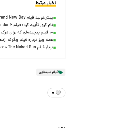
اخبار مرتبط
پیش‌تولید فیلم Spider-Man: Brand New Day آغاز شد
تام کروز تأیید کرد: فیلم Days of Thunder ۲ ساخته می‌شود
۱۰ فیلم پیچیده‌ای که برای درک داستان آن‌ها باید نابغه باشید؛ از The Lobster تا Primer
همه چیز درباره فیلم چگونه اژده
تریلر فیلم The Naked Gun منتشر شد
فیلم سینمایی
۰