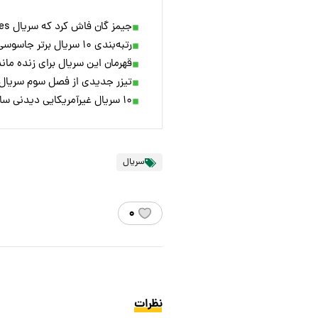
جیمز گان فاش کرد که سریال Game of Thrones چگونه الهام‌بخش DCU بوده است
رتبه‌بندی ۱۰ سریال برتر جاسوسی دهه ۲۰۱۰ میلادی
قهرمان این سریال برای زنده ماند
تیزر جدیدی از فصل سوم سریال The Walking Dead: Daryl Dixon منتشر 
۱۰ سریال غیرآمریکایی دیدنی سال ۲۰۲۵ که باید دید؛ از Maschi Veri تا El Eternauta
سریال
۰
نظرات