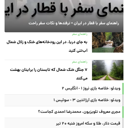
راهنمای سفر با قطار در ایران + ترفندها و نکات سفر راحت
راهنمای سفر
به جای دریا، در این رودخانه‌های خنک و زلال شمال
آب‌تنی کنید
راهنمای سفر
۷ جنگل خنک شمال که تابستان را برایتان بهشت
می‌کنند
ویدئو: خلاصه بازی نروژ ۱ - انگلیس ۲
ویدئو: خلاصه بازی آرژانتین ۳ - سوئیس ۱
مجری معروف تلویزیون، محمدرضا احمدی کجاست؟
قیمت دلار، طلا و سکه امروز شنبه ۲۰ تیر