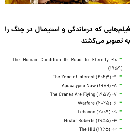
فیلم‌هایی که درماندگی و استیصال در جنگ را
به تصویر می‌کشند
۱۰- The Human Condition II: Road to Eternity
(۱۹۵۹)
۹- The Zone of Interest (۲۰۲۳)
۸- Apocalypse Now (۱۹۷۹)
۷- The Cranes Are Flying (۱۹۵۷)
۶- Warfare (۲۰۲۵)
۵- Lebanon (۲۰۰۹)
۴- Mister Roberts (۱۹۵۵)
۳- The Hill (۱۹۶۵)