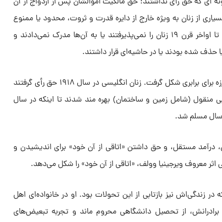
نه ای که حق رأی نداشتند؛ حق مالکیت اموالشان پس از ازدواج از آن
اری از زنان به ویژه خارج از دایره قدرت و ثروت، محدود یا ممنوع
بود؛ دانشگاه‌های آکسفورد و کمبریج تا اواخر قرن ۱۹ زنان را نمی‌پذیرفتند یا به آن‌ها مدرک نمی‌دادند و
ا حذف شده بودند یا در حاشیه‌ای قرار داشتند.
در همین دوران جنبش‌های زنان و مبارزه برای برابری شکل گرفت. زنان انگلیسی در سال ۱۹۱۸ حق رأی گرفتند
ی ۳۰ سال و از دارایی منقول (شامل زمین و ساختمان) بهره مند شدند تا اینکه در سال
، درآمد مستقل، و حق داشتن «اتاقی از آن خود» برای اندیشیدن و
اثر معروف ویرجینیا وولف، «اتاقی از آن خود» را شکل می‌دهد.
 در زندگی‌اش نیز بازتابی از این تحولات بود. او در خانواده‌ای اهل
برادرانش، از تحصیل دانشگاهی محروم ماند و تجربه‌ تبعیض‌های