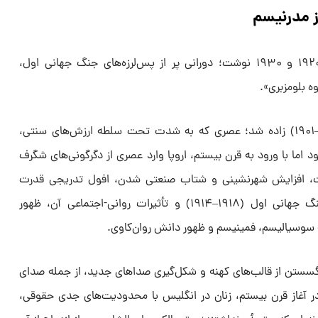
ز مدرنیسم
وولف بیشتر آثارش را در دهه‌های ۱۹۲۰ و ۱۹۳۰ نوشت؛ دورانی پر از پس‌لرزه‌های جنگ جهانی اول،
ه بلومزبری».
وی در اواخر دوران ویکتوریا (۱۸۳۷–۱۹۰۱) زاده شد؛ عصری که به شدت تحت سلطه‌ ارزش‌های سنتی،
بود اما با ورود به قرن بیستم، اروپا وارد عصری از دگرگونی‌های شگرف
ات، افزایش شهرنشینی و شتاب صنعتی شدن، افول تدریجی قدرت
امپراتوری انگلیس، شوک ویرانگر جنگ جهانی اول (۱۹۱۸–۱۹۱۴) و تأثیرات روانی-اجتماعی آن، ظهور
سوسیالیسم، فمینیسم و ظهور دانش روان‌کاوی.
 گسستن از قالب‌های کهنه و شکل‌گیری صداهای جدید، از جمله صدای
در آغاز قرن بیستم، زنان در انگلیس با محدودیت‌های جدی حقوقی،