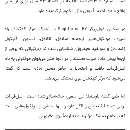
است. سیاره HD ۱۸۹۷۳۳ b که در فاصله ۶۴ سال نوری از زمین
واقع شده، احتمالاً بویی مثل تخم‌مرغ گندیده دارد.
در سحابی غول‌پیکر Sagittarius B۲ در نزدیکی مرکز کهکشان راه
شیری، مولکول‌هایی ازجمله متانول، اتانول، استون، گلیکول
(ضدیخ) و سولفید هیدروژن شناسایی شده‌اند (ترکیباتی که برخی از
آن‌ها پیش ماده حیات هستند.) در آنجا حتی می‌توان مولکولی به نام
اتیل‌فرمات یافت و احتمالاً به خاطر همین ماده است که گفته
می‌شود که مرکز کهکشان بوی تمشک می‌دهد.
اما طبق گفته بارسنیلا این تصور، ساده‌سازی‌شده است. اتیل‌فرمات
بویی شبیه لاک ناخن و الکل دارد و تنها بخشی از مولکول‌هایی است
که در طعم تمشک مؤثرند و نه لزوماً بوی دقیق آن.