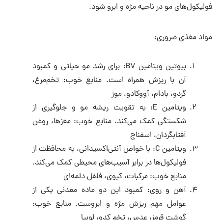
فولیکول‌های مو در ناحیه مژه و ابرو شود.
مواد مغذی ضروری:
بیوتین ویتامین B۷: برای رشد مو حیاتی و کمبود
آن با ریزش همراه است. منابع خوب: تخم‌مرغ،
گردو، بادام، آووکادو، موز
ویتامین E: به تقویت ریشه مو و جلوگیری از
شکستگی کمک می‌کند. منابع خوب: مغزها، روغن
آفتابگردان، اسفناج
ویتامین C: با خواص آنتی‌اکسیدانی، به محافظت از
فولیکول‌ها در برابر آسیب‌های محیطی کمک می‌کند.
منابع خوب: مرکبات، کیوی، فلفل دلمه‌ای
آهن و روی: کمبود این دو ماده معدنی یکی از
عوامل مهم ریزش مژه و ابروست. منابع خوب:
گوشت قرمز، عدس، تخم کدو، لوبیا