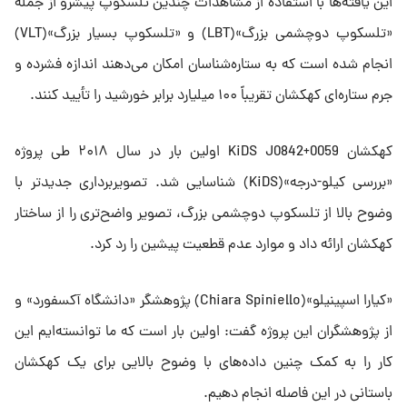
این یافته‌ها با استفاده از مشاهدات چندین تلسکوپ پیشرو از جمله
«تلسکوپ دوچشمی بزرگ»(LBT) و «تلسکوپ بسیار بزرگ»(VLT)
انجام شده است که به ستاره‌شناسان امکان می‌دهند اندازه فشرده و
جرم ستاره‌ای کهکشان تقریباً ۱۰۰ میلیارد برابر خورشید را تأیید کنند.
کهکشان KiDS J0842+0059 اولین بار در سال ۲۰۱۸ طی پروژه
«بررسی کیلو-درجه»(KiDS) شناسایی شد. تصویربرداری جدیدتر با
وضوح بالا از تلسکوپ دوچشمی بزرگ، تصویر واضح‌تری را از ساختار
کهکشان ارائه داد و موارد عدم قطعیت‌ پیشین را رد کرد.
«کیارا اسپینیلو»(Chiara Spiniello) پژوهشگر «دانشگاه آکسفورد» و
از پژوهشگران این پروژه گفت: اولین بار است که ما توانسته‌ایم این
کار را به کمک چنین داده‌های با وضوح بالایی برای یک کهکشان
باستانی در این فاصله انجام دهیم.