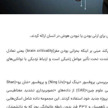
برای ارثی بودن یا نبودن هوش در انسان ارائه کردند.
مطالعه‌ای جدید شواهد قوی ارائه می‌کند مبنی بر اینکه بحرانی بودن مغز(brain criticality) یعنی تعادل
ت تحت تأثیر عوامل ژنتیکی است و ارتباط نزدیکی با توانایی‌های
به نقل از اس‌تی‌دی، این مطالعه به سرپرستی پروفسور «نینگ لیو»(Ning Liu) و پروفسور «شان یو»(Shan
Yu) از «مؤسسه زیست‌فیزیکی آکادمی علوم چین»(CAS) از داده‌های «تصویربرداری تشدید مغناطیسی
ی حالت استراحت»(rs-fMRI) در پروژه جدید خود استفاده کردند. این مجموعه داده شامل اسکن‌هایی
از ۲۵۰ دوقلوی همسان، ۱۴۲ دوقلوی ناهمسان و ۴۳۷ فرد بدون رابطه خانوادگی بود که به دانشمندان