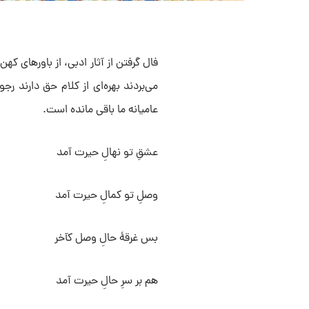
فال گرفتن از آثار ادبی، از باور‌های ک
می‌بردند بهره‌ای از کلام حق دارند رج
عامیانه ما باقی مانده است.
عشقِ تو نهالِ حیرت آمد
وصلِ تو کمالِ حیرت آمد
بس غرقهٔ حالِ وصل کآخر
هم بر سرِ حالِ حیرت آمد