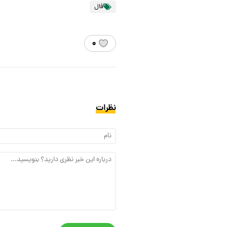
فال
۰
نظرات