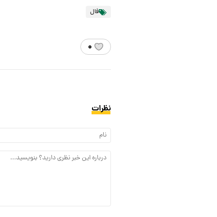
فال
۰
نظرات