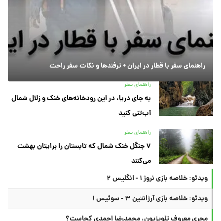
راهنمای سفر با قطار در ایران + ترفندها و نکات سفر راحت
راهنمای سفر
به جای دریا، در این رودخانه‌های خنک و زلال شمال
آب‌تنی کنید
راهنمای سفر
۷ جنگل خنک شمال که تابستان را برایتان بهشت
می‌کنند
ویدئو: خلاصه بازی نروژ ۱ - انگلیس ۲
ویدئو: خلاصه بازی آرژانتین ۳ - سوئیس ۱
مجری معروف تلویزیون، محمدرضا احمدی کجاست؟