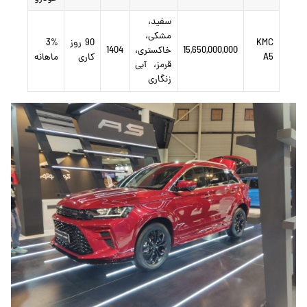
سفید،
مشکی،
KMC
90 روز
3%
15,650,000,000
خاکستری،
1404
A5
کاری
ماهانه
قرمز، آبی
زنگاری