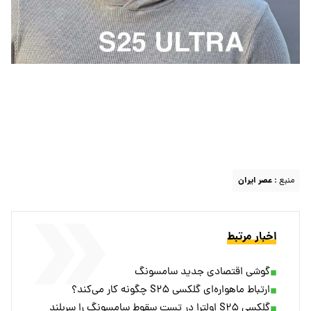
منبع :
عصر ایران
اخبار مرتبط
گوشی اقتصادی جدید سامسونگ
ارتباط ماهواره‌ای گلکسی S۲۵ چگونه کار می‌کند؟
گلکسی S۲۵ اولترا در تست سقوط سامسونگ را سربلند