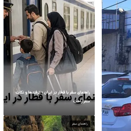
راهنمای سفر با قطار در ایران + ترفندها و نکات
سفر راحت
راهنمای سفر