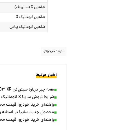
شاهین G (سانروف)
شاهین اتوماتیک G
شاهین اتوماتیک پلاس
منبع :
دیجیاتو
اخبار مرتبط
همه چیز درباره سیتروئن C۳-XR؛ کراس اوور ۱.۳ میلیاردی سایپا
شرایط فروش ساینا S اتوماتیک اعلام شد [اردیبهشت ۱۴۰۴]
راهنمای خرید خودرو؛ قیمت محصولات سایپ
محصول جدید سایپا در آستانه ورو
راهنمای خرید خودرو؛ قیمت محصولات سایپ