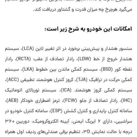
می‌گیرد هرچرخ چه میزان قدرت و گشتاور دریافت کند.
امکانات این خودرو به شرح زیر است:
سنسور هشدار و پیش‌بینی برخورد در اثر تغییر لاین (LCA)، سیستم
هشدار خروج از خط (LDW)، رادار تصادف از عقب (RCTA)، رادار
نقطه کور (BSD)، سیستم کمکی ماندن بین خطوط (LKA)، سیستم
کمکی حرکت در ترافیک (TJA)، کروز کنترل هوشمند تطبیقی (ACC)،
سیستم کمکی کروز هوشمند (ICA)، سیستم نوربالای اتوماتیک
(IHC)، رادار تصادف از جلو (FCW)، ترمز اضطراری خودکار (AEB)،
سامانه کنترل پایداری و کنترل کشش (ESP)، سامانه کنترل خودرو در
سراشیبی، دارای ۶ ایربگ ایمنی، آیینه الکتروکرومیک، دوربین ۳۶۰
درجه با حالت نمایش ۳D، تنظیم برقی صندلی‌های ردیف اول همراه