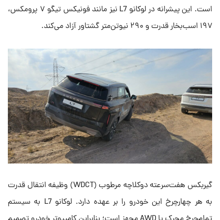
است. این پیشرانه در لوکانو L7 نیز مانند فونیکس تیگو ۷ پرومکس،
۱۹۷ اسب‌بخار قدرت و ۲۹۰ نیوتن‌متر گشتاور آزاد می‌کند.
گیربکس هفت‌سرعته دوکلاچه مرطوب (WDCT) وظیفه انتقال قدرت
به هر چهارچرخ این خودرو را بر عهده دارد. لوکانو L7 به سیستم
تمام‌چرخ محرک یا AWD مجهز است؛ بنابراین کامپیوتر خودرو تصمیم