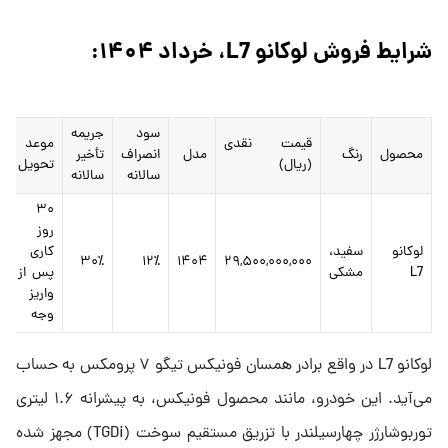
شرایط فروش لوکانو L7، خرداد ۱۴۰۴:
سود
جریمه
قیمت نقدی
موعد
محصول
رنگ
مدل
انصراف
تأخیر
(ریال)
تحویل
سالانه
سالانه
۳۰
روز
لوکانو
سفید،
کاری
۳۰٪
۱۲٪
۱۴۰۴
۲۹,۵۰۰,۰۰۰,۰۰۰
L7
مشکی
پس از
واریز
وجه
لوکانو L7 در واقع برادر همسان فونیکس تیگو ۷ پرومکس به حساب
می‌آید. این خودرو، مانند محصول فونیکس، به پیشرانه ۱.۶ لیتری
توربوشارژر چهارسیلندر با تزریق مستقیم سوخت (TGDi) مجهز شده