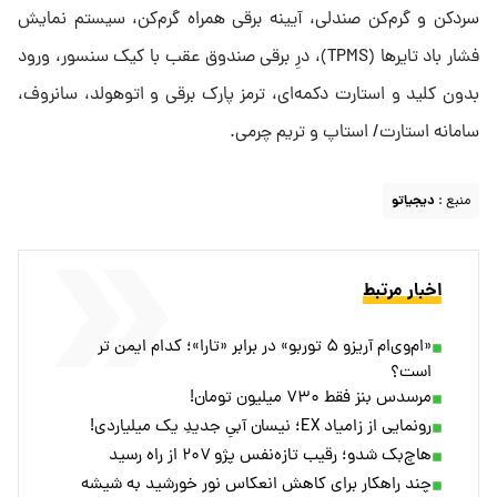
سردکن و گرم‌کن صندلی، آیینه برقی همراه گرم‌کن، سیستم نمایش
فشار باد تایرها (TPMS)، درِ برقی صندوق عقب با کیک سنسور، ورود
بدون کلید و استارت دکمه‌ای، ترمز پارک برقی و اتوهولد، سانروف،
سامانه استارت/ استاپ و تریم چرمی.
منبع :
دیجیاتو
اخبار مرتبط
«ام‌وی‌ام آریزو ۵ توربو» در برابر «تارا»؛ کدام ایمن تر
است؟
مرسدس بنز فقط ۷۳۰ میلیون تومان!
رونمایی از زامیاد EX؛ نیسان آبیِ جدیدِ یک میلیاردی!
هاچ‌بک شدو؛ رقیب تازه‌نفس پژو ۲۰۷ از راه رسید
چند راهکار برای کاهش انعکاس نور خورشید به شیشه