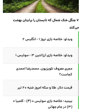
۷ جنگل خنک شمال که تابستان را برایتان بهشت
می‌کنند
ویدئو: خلاصه بازی نروژ ۱ - انگلیس ۲
ویدئو: خلاصه بازی آرژانتین ۳ - سوئیس ۱
مجری معروف تلویزیون، محمدرضا احمدی
کجاست؟
قیمت دلار، طلا و سکه امروز شنبه ۲۰ تیر
ببینید؛ خلاصه بازی سوئیس ۰ (۴) - کلمبیا ۰
(۳) در جام جهانی